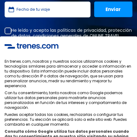
He leído y acepto las
políticas de privacidad
,
protección
de datos
,
condiciones generales
de ONLINE TRAVEL
SOLUTIONS.
En trenes.com, nosotros y nuestros socios utilizamos cookies y
tecnologías similares para almacenar y acceder a información en
Política de Privacidad
tu dispositivo. Esta información puede incluir datos personales
Condiciones Generales
como tu dirección IP o datos de navegación, que se usan para
Política de Cookies
personalizar anuncios, medir su rendimiento y mejorar tu
experiencia.
Política de Seguridad
Con tu consentimiento, tanto nosotros como Google podemos
Aviso Legal
utilizar tus datos personales para mostrarte anuncios
Contacto
personalizados en función de tus intereses y comportamiento de
navegación.
Puedes aceptar todas las cookies, rechazarlas o configurar tus
preferencias. Tu elección se aplicará solo a este sitio web. Puedes
cambiarla en cualquier momento.
Consulta cómo Google utiliza tus datos personales cuando
Quiénes Somos
ixigo
das tu consentimiento en nuestro sitio visitando su página