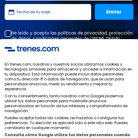
He leído y acepto las
políticas de privacidad
,
protección
de datos
,
condiciones generales
de ONLINE TRAVEL
SOLUTIONS.
En trenes.com, nosotros y nuestros socios utilizamos cookies y
tecnologías similares para almacenar y acceder a información en
Política de Privacidad
tu dispositivo. Esta información puede incluir datos personales
Condiciones Generales
como tu dirección IP o datos de navegación, que se usan para
Política de Cookies
personalizar anuncios, medir su rendimiento y mejorar tu
experiencia.
Política de Seguridad
Con tu consentimiento, tanto nosotros como Google podemos
Aviso Legal
utilizar tus datos personales para mostrarte anuncios
Contacto
personalizados en función de tus intereses y comportamiento de
navegación.
Puedes aceptar todas las cookies, rechazarlas o configurar tus
preferencias. Tu elección se aplicará solo a este sitio web. Puedes
cambiarla en cualquier momento.
Consulta cómo Google utiliza tus datos personales cuando
Quiénes Somos
ixigo