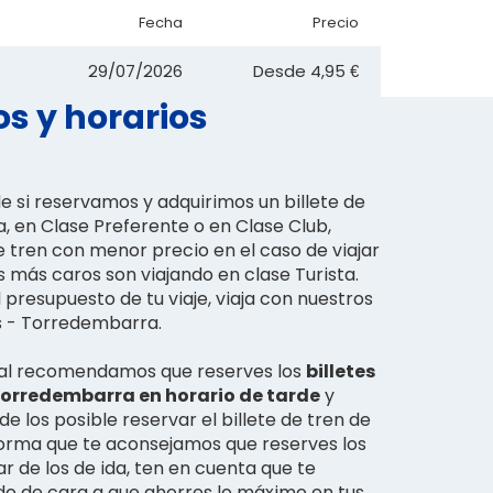
Fecha
Precio
29/07/2026
Desde
4,95 €
s y horarios
si reservamos y adquirimos un billete de
a, en Clase Preferente o en Clase Club,
de tren con menor precio en el caso de viajar
os más caros son viajando en clase Turista.
 presupuesto de tu viaje, viaja con nuestros
us - Torredembarra.
l recomendamos que reserves los
billetes
Torredembarra en horario de tarde
y
de los posible reservar el billete de tren de
orma que te aconsejamos que reserves los
ar de los de ida, ten en cuenta que te
o de cara a que ahorres lo máximo en tus