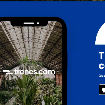
T
c
Des