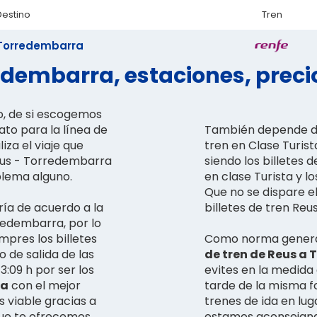
Destino
Tren
Torredembarra
edembarra, estaciones, precio
o, de si escogemos
ato para la línea de
También depende de 
iza el viaje que
tren en Clase Turist
Reus - Torredembarra
siendo los billetes 
blema alguno.
en clase Turista y l
Que no se dispare el
ría de acuerdo a la
billetes de tren Re
redembarra, por lo
pres los billetes
Como norma genera
 de salida de las
de tren de Reus a 
13:09 h por ser los
evites en la medida 
ra
con el mejor
tarde de la misma f
s viable gracias a
trenes de ida en lug
que te ofrecemos.
estamos aconsejand