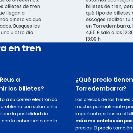
s billetes de tren
billetes de tren, pe
que llegan a
qué tipo de billetes
ando dinero ya que
escoges realizar tu
ados. Busques los
en Torredembarra. 
uno u otro día
4,95 € sale a las 12
13:09 h.
a en tren
 Reus a
¿Qué precio tienen
r los billetes?
Torredembarra?
nto a su correo electrónico
Los precios de los trenes
in problema con solamente
mucho, puntualmente pu
iene la posibilidad de
importante, si busca el bi
s con la cobertura o con la
máxima antelación pos
precios. El precio tambié