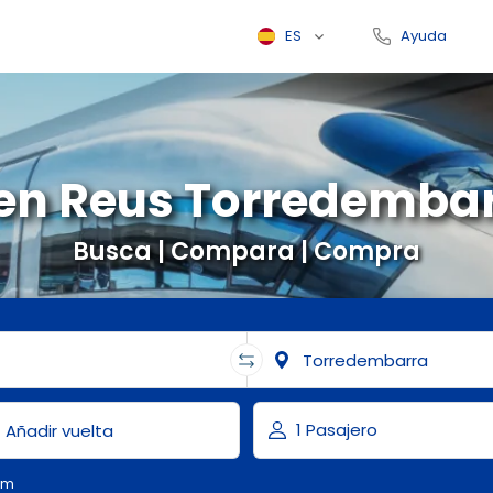
ES
Ayuda
en Reus Torredemba
Busca | Compara | Compra
om