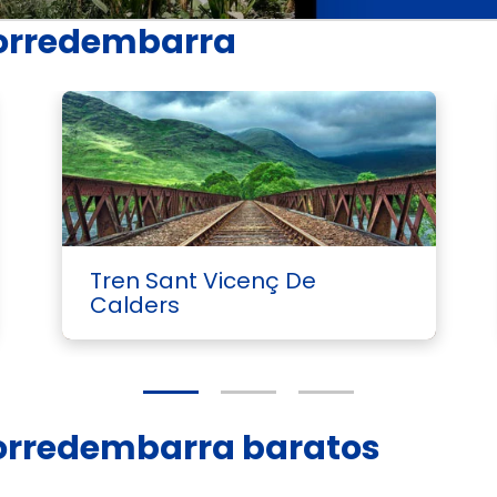
Torredembarra
Tren Sant Vicenç De
Calders
 Torredembarra baratos