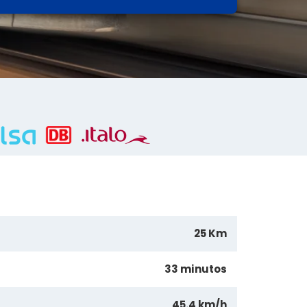
25 Km
33 minutos
45.4 km/h