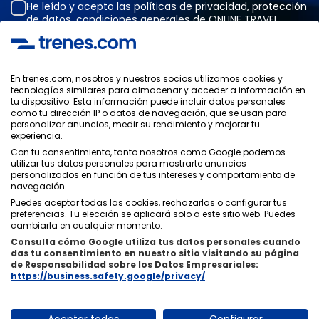
He leído y acepto las
políticas de privacidad
,
protección
de datos
,
condiciones generales
de ONLINE TRAVEL
SOLUTIONS.
En trenes.com, nosotros y nuestros socios utilizamos cookies y
tecnologías similares para almacenar y acceder a información en
Política de Privacidad
tu dispositivo. Esta información puede incluir datos personales
Condiciones Generales
como tu dirección IP o datos de navegación, que se usan para
Política de Cookies
personalizar anuncios, medir su rendimiento y mejorar tu
experiencia.
Política de Seguridad
Aviso Legal
Con tu consentimiento, tanto nosotros como Google podemos
utilizar tus datos personales para mostrarte anuncios
Contacto
personalizados en función de tus intereses y comportamiento de
navegación.
Puedes aceptar todas las cookies, rechazarlas o configurar tus
preferencias. Tu elección se aplicará solo a este sitio web. Puedes
cambiarla en cualquier momento.
Consulta cómo Google utiliza tus datos personales cuando
Quiénes Somos
ixigo
das tu consentimiento en nuestro sitio visitando su página
de Responsabilidad sobre los Datos Empresariales:
Copyright © Trenes.com. Todos los derechos reservados.
https://business.safety.google/privacy/