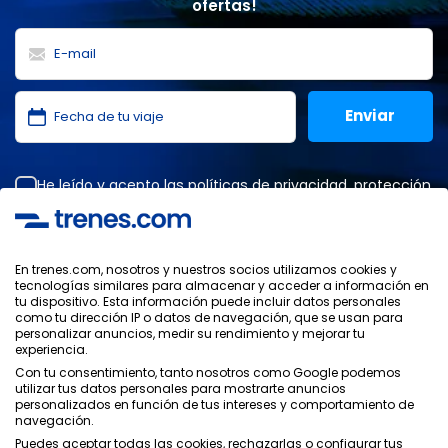
ofertas!
He leído y acepto las
políticas de privacidad
,
protección
de datos
,
condiciones generales
de ONLINE TRAVEL
SOLUTIONS.
En trenes.com, nosotros y nuestros socios utilizamos cookies y
tecnologías similares para almacenar y acceder a información en
tu dispositivo. Esta información puede incluir datos personales
Política de Privacidad
como tu dirección IP o datos de navegación, que se usan para
Condiciones Generales
personalizar anuncios, medir su rendimiento y mejorar tu
Política de Cookies
experiencia.
Política de Seguridad
Con tu consentimiento, tanto nosotros como Google podemos
utilizar tus datos personales para mostrarte anuncios
Aviso Legal
personalizados en función de tus intereses y comportamiento de
Contacto
navegación.
Puedes aceptar todas las cookies, rechazarlas o configurar tus