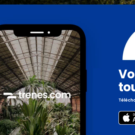
Vo
to
Télécha