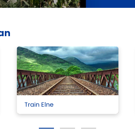
nan
Train Elne