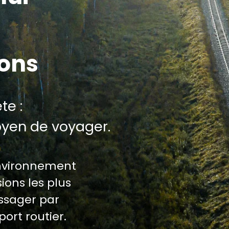
ions
te :
oyen de voyager.
environnement
ions les plus
assager par
port routier.