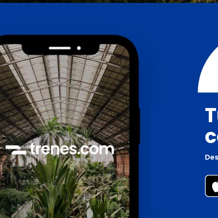
T
c
Des