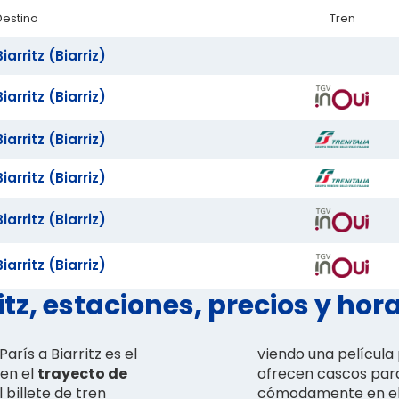
Destino
Tren
Biarritz (Biarriz)
Biarritz (Biarriz)
Biarritz (Biarriz)
Biarritz (Biarriz)
Biarritz (Biarriz)
Biarritz (Biarriz)
itz, estaciones, precios y hor
arís a Biarritz es el
viendo una película 
 en el
trayecto de
ofrecen cascos par
l billete de tren
cómodamente en el la