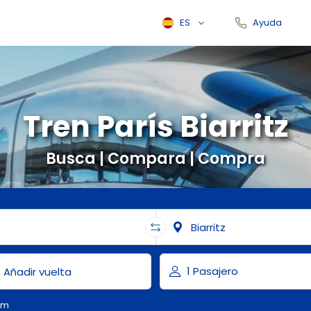
ES
Ayuda
Tren París Biarritz
Busca | Compara | Compra
om