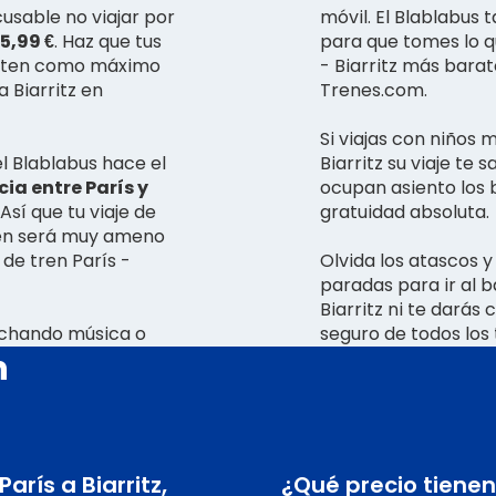
cusable no viajar por
móvil. El Blablabus
35,99 €
. Haz que tus
para que tomes lo qu
uesten como máximo
- Biarritz más barat
a Biarritz en
Trenes.com.
Si viajas con niños 
l Blablabus hace el
Biarritz su viaje te 
ia entre París y
ocupan asiento los b
. Así que tu viaje de
gratuidad absoluta.
bién será muy ameno
 de tren París -
Olvida los atascos y
paradas para ir al b
Biarritz ni te darás
cuchando música o
seguro de todos los 
n
arís a Biarritz,
¿Qué precio tienen 