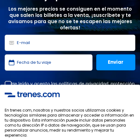
Los mejores precios se consiguen en el momento
que salen los billetes a la venta, ¡suscríbete y te
avisamos para que no se te escapen las mejores
ofertas!
He leído y acepto las
políticas de privacidad
,
protección
de datos
,
condiciones generales
de ONLINE TRAVEL
SOLUTIONS.
En trenes.com, nosotros y nuestros socios utilizamos cookies y
tecnologías similares para almacenar y acceder a información en
tu dispositivo. Esta información puede incluir datos personales
Política de Privacidad
como tu dirección IP o datos de navegación, que se usan para
Condiciones Generales
personalizar anuncios, medir su rendimiento y mejorar tu
Política de Cookies
experiencia.