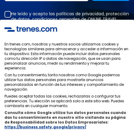
He leído y acepto las
políticas de privacidad
,
protección
de datos
,
condiciones generales
de ONLINE TRAVEL
SOLUTIONS.
En trenes.com, nosotros y nuestros socios utilizamos cookies y
tecnologías similares para almacenar y acceder a información en
Política de Privacidad
tu dispositivo. Esta información puede incluir datos personales
Condiciones Generales
como tu dirección IP o datos de navegación, que se usan para
Política de Cookies
personalizar anuncios, medir su rendimiento y mejorar tu
experiencia.
Política de Seguridad
Aviso Legal
Con tu consentimiento, tanto nosotros como Google podemos
utilizar tus datos personales para mostrarte anuncios
Contacto
personalizados en función de tus intereses y comportamiento de
navegación.
Puedes aceptar todas las cookies, rechazarlas o configurar tus
preferencias. Tu elección se aplicará solo a este sitio web. Puedes
cambiarla en cualquier momento.
Consulta cómo Google utiliza tus datos personales cuando
Quiénes Somos
ixigo
das tu consentimiento en nuestro sitio visitando su página
de Responsabilidad sobre los Datos Empresariales:
Copyright © Trenes.com. Todos los derechos reservados.
https://business.safety.google/privacy/