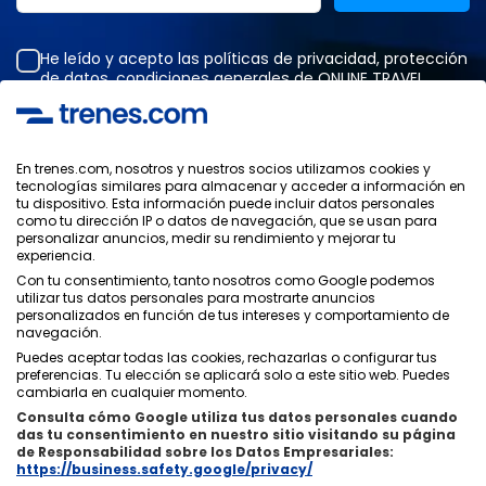
He leído y acepto las
políticas de privacidad
,
protección
de datos
,
condiciones generales
de ONLINE TRAVEL
SOLUTIONS.
En trenes.com, nosotros y nuestros socios utilizamos cookies y
tecnologías similares para almacenar y acceder a información en
Política de Privacidad
tu dispositivo. Esta información puede incluir datos personales
Condiciones Generales
como tu dirección IP o datos de navegación, que se usan para
Política de Cookies
personalizar anuncios, medir su rendimiento y mejorar tu
experiencia.
Política de Seguridad
Con tu consentimiento, tanto nosotros como Google podemos
Aviso Legal
utilizar tus datos personales para mostrarte anuncios
Contacto
personalizados en función de tus intereses y comportamiento de
navegación.
Puedes aceptar todas las cookies, rechazarlas o configurar tus
preferencias. Tu elección se aplicará solo a este sitio web. Puedes
cambiarla en cualquier momento.
Consulta cómo Google utiliza tus datos personales cuando
Quiénes Somos
ixigo
das tu consentimiento en nuestro sitio visitando su página
de Responsabilidad sobre los Datos Empresariales:
Copyright © Trenes.com. Todos los derechos reservados.
https://business.safety.google/privacy/