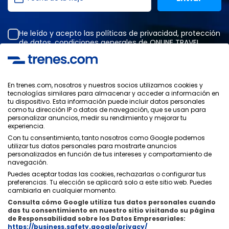
He leído y acepto las
políticas de privacidad
,
protección
de datos
,
condiciones generales
de ONLINE TRAVEL
SOLUTIONS.
En trenes.com, nosotros y nuestros socios utilizamos cookies y
tecnologías similares para almacenar y acceder a información en
Política de Privacidad
tu dispositivo. Esta información puede incluir datos personales
Condiciones Generales
como tu dirección IP o datos de navegación, que se usan para
Política de Cookies
personalizar anuncios, medir su rendimiento y mejorar tu
experiencia.
Política de Seguridad
Con tu consentimiento, tanto nosotros como Google podemos
Aviso Legal
utilizar tus datos personales para mostrarte anuncios
Contacto
personalizados en función de tus intereses y comportamiento de
navegación.
Puedes aceptar todas las cookies, rechazarlas o configurar tus
preferencias. Tu elección se aplicará solo a este sitio web. Puedes
cambiarla en cualquier momento.
Consulta cómo Google utiliza tus datos personales cuando
Quiénes Somos
ixigo
das tu consentimiento en nuestro sitio visitando su página
de Responsabilidad sobre los Datos Empresariales:
Copyright © Trenes.com. Todos los derechos reservados.
https://business.safety.google/privacy/