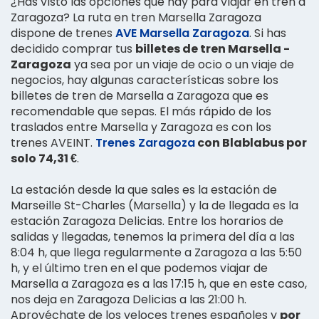
¿Has visto las opciones que hay para viajar en tren a
Zaragoza? La ruta en tren Marsella Zaragoza
dispone de trenes
AVE Marsella Zaragoza
. Si has
decidido comprar tus
billetes de tren Marsella -
Zaragoza
ya sea por un viaje de ocio o un viaje de
negocios, hay algunas características sobre los
billetes de tren de Marsella a Zaragoza que es
recomendable que sepas. El más rápido de los
traslados entre Marsella y Zaragoza es con los
trenes AVEINT.
Trenes Zaragoza
con Blablabus por
solo 74,31 €
.
La estación desde la que sales es la estación de
Marseille St-Charles (Marsella) y la de llegada es la
estación Zaragoza Delicias. Entre los horarios de
salidas y llegadas, tenemos la primera del día a las
8:04 h, que llega regularmente a Zaragoza a las 5:50
h, y el último tren en el que podemos viajar de
Marsella a Zaragoza es a las 17:15 h, que en este caso,
nos deja en Zaragoza Delicias a las 21:00 h.
Aprovéchate de los veloces trenes españoles y
por