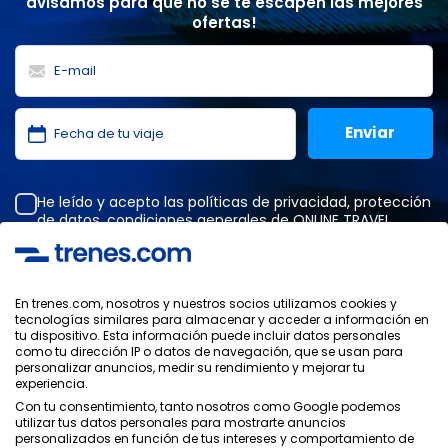
avisamos para que no se te escapen las mejores
ofertas!
He leído y acepto las
políticas de privacidad
,
protección
de datos
,
condiciones generales
de ONLINE TRAVEL
SOLUTIONS.
En trenes.com, nosotros y nuestros socios utilizamos cookies y
tecnologías similares para almacenar y acceder a información en
Política de Privacidad
tu dispositivo. Esta información puede incluir datos personales
Condiciones Generales
como tu dirección IP o datos de navegación, que se usan para
Política de Cookies
personalizar anuncios, medir su rendimiento y mejorar tu
experiencia.
Política de Seguridad
Aviso Legal
Con tu consentimiento, tanto nosotros como Google podemos
utilizar tus datos personales para mostrarte anuncios
Contacto
personalizados en función de tus intereses y comportamiento de