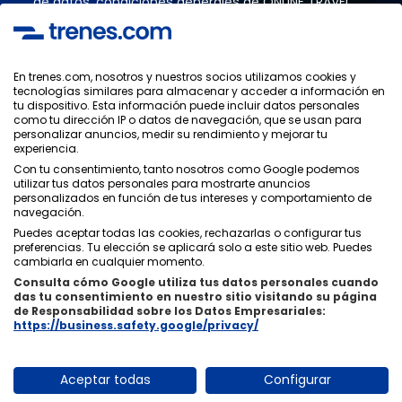
de datos
,
condiciones generales
de ONLINE TRAVEL
SOLUTIONS.
En trenes.com, nosotros y nuestros socios utilizamos cookies y
tecnologías similares para almacenar y acceder a información en
Política de Privacidad
tu dispositivo. Esta información puede incluir datos personales
Condiciones Generales
como tu dirección IP o datos de navegación, que se usan para
Política de Cookies
personalizar anuncios, medir su rendimiento y mejorar tu
experiencia.
Política de Seguridad
Con tu consentimiento, tanto nosotros como Google podemos
Aviso Legal
utilizar tus datos personales para mostrarte anuncios
Contacto
personalizados en función de tus intereses y comportamiento de
navegación.
Puedes aceptar todas las cookies, rechazarlas o configurar tus
preferencias. Tu elección se aplicará solo a este sitio web. Puedes
cambiarla en cualquier momento.
Consulta cómo Google utiliza tus datos personales cuando
Quiénes Somos
ixigo
das tu consentimiento en nuestro sitio visitando su página
de Responsabilidad sobre los Datos Empresariales:
Copyright © Trenes.com. Todos los derechos reservados.
https://business.safety.google/privacy/
Aceptar todas
Configurar