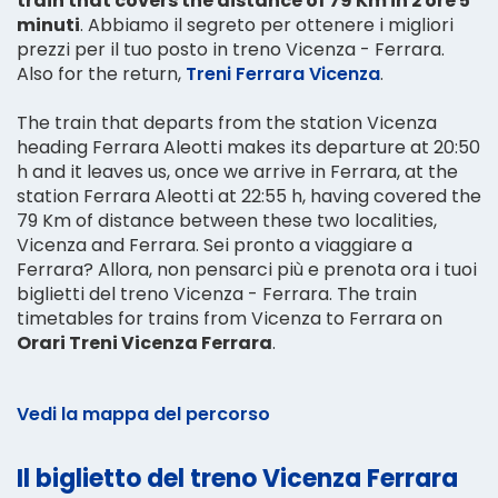
train that covers the distance of 79 Km in 2 ore 5
minuti
. Abbiamo il segreto per ottenere i migliori
prezzi per il tuo posto in treno Vicenza - Ferrara.
Also for the return,
Treni Ferrara Vicenza
.
The train that departs from the station Vicenza
heading Ferrara Aleotti makes its departure at 20:50
h and it leaves us, once we arrive in Ferrara, at the
station Ferrara Aleotti at 22:55 h, having covered the
79 Km of distance between these two localities,
Vicenza and Ferrara. Sei pronto a viaggiare a
Ferrara? Allora, non pensarci più e prenota ora i tuoi
biglietti del treno Vicenza - Ferrara. The train
timetables for trains from Vicenza to Ferrara on
Orari Treni Vicenza Ferrara
.
Vedi la mappa del percorso
Il biglietto del treno Vicenza Ferrara