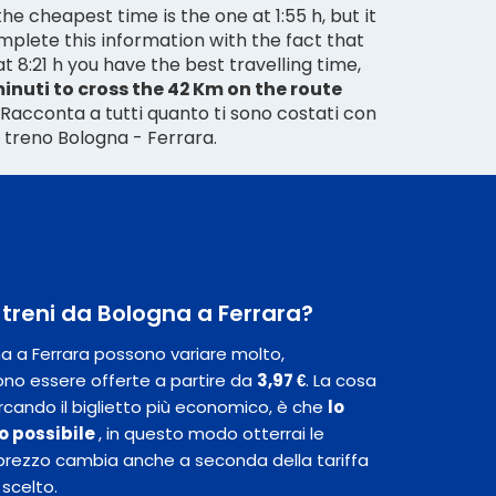
e cheapest time is the one at 1:55 h, but it
mplete this information with the fact that
t 8:21 h you have the best travelling time,
inuti to cross the 42 Km on the route
. Racconta a tutti quanto ti sono costati con
del treno Bologna - Ferrara.
i treni da Bologna a Ferrara?
gna a Ferrara possono variare molto,
no essere offerte a partire da
3,97 €
. La cosa
rcando il biglietto più economico, è che
lo
ipo possibile
, in questo modo otterrai le
 Il prezzo cambia anche a seconda della tariffa
 scelto.