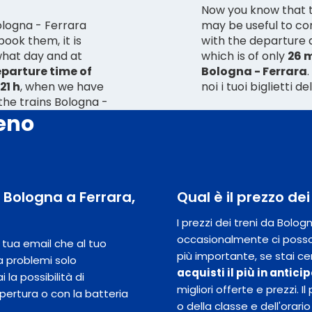
Now you know that th
ologna - Ferrara
may be useful to co
ook them, it is
with the departure a
 what day and at
which is of only
26 m
eparture time of
Bologna - Ferrara
21 h
, when we have
noi i tuoi biglietti 
 the trains Bologna -
reno
a Bologna a Ferrara,
Qual è il prezzo de
I prezzi dei treni da Bolo
occasionalmente ci posso
la tua email che al tuo
più importante, se stai ce
a problemi solo
acquisti il ​​più in antic
 la possibilità di
migliori offerte e prezzi.
opertura o con la batteria
o della classe e dell'orario