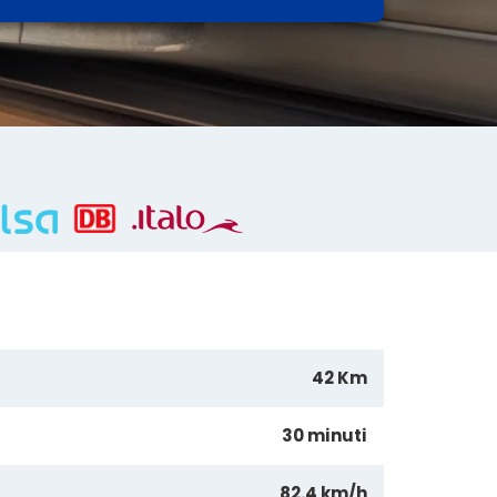
42 Km
30 minuti
82.4 km/h