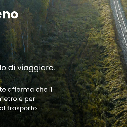
eno
do di viaggiare.
te afferma che il
ometro e per
al trasporto