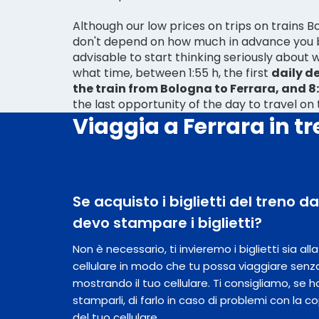
Although our low prices on trips on trains B
don't depend on how much in advance you b
advisable to start thinking seriously about
what time, between 1:55 h, the first
daily d
the train from Bologna to Ferrara, and 8:
the last opportunity of the day to travel on
Viaggia a Ferrara in t
Se acquisto i biglietti del treno d
devo stampare i biglietti?
Non è necessario, ti invieremo i biglietti sia al
cellulare in modo che tu possa viaggiare senz
mostrando il tuo cellulare. Ti consigliamo, se hai
stamparli, di farlo in caso di problemi con la c
del tuo cellulare.