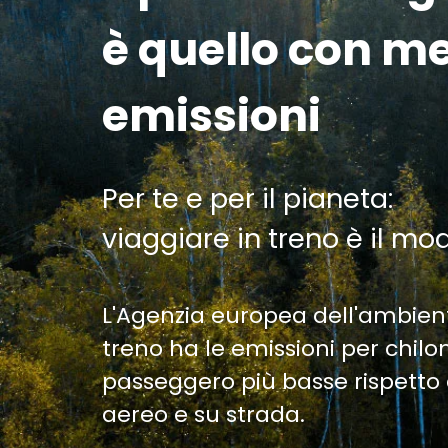
è quello con m
emissioni
Per te e per il pianeta:
viaggiare in treno è il mo
L'Agenzia europea dell'ambien
treno ha le emissioni per chil
passeggero più basse rispetto 
aereo e su strada.