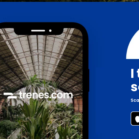
I
s
Scar