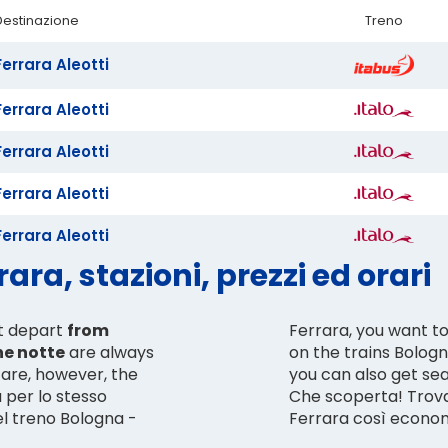
Destinazione
Treno
Ferrara Aleotti
Ferrara Aleotti
Ferrara Aleotti
Ferrara Aleotti
Ferrara Aleotti
ara, stazioni, prezzi ed orari
at depart
from
Ferrara, you want to
he notte
are always
on the trains Bolog
are, however, the
you can also get sea
ù per lo stesso
Che scoperta! Trovar
el treno Bologna -
Ferrara così econo