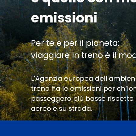
emissioni
Per te e per il pianeta:
viaggiare in treno è il mo
L'Agenzia europea dell'ambien
treno ha le emissioni per chil
passeggero più basse rispetto 
aereo e su strada.