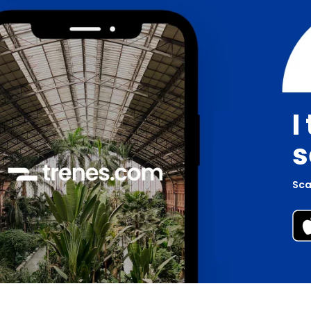
I
s
Scar