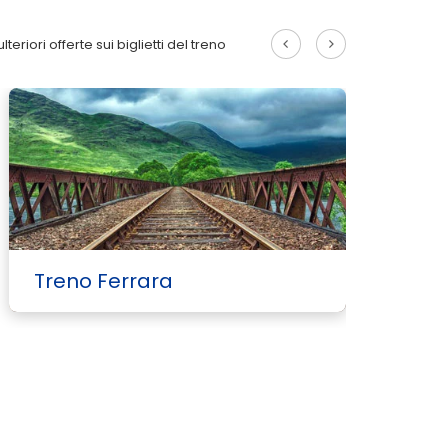
lteriori offerte sui biglietti del treno
Treno Ferrara
T