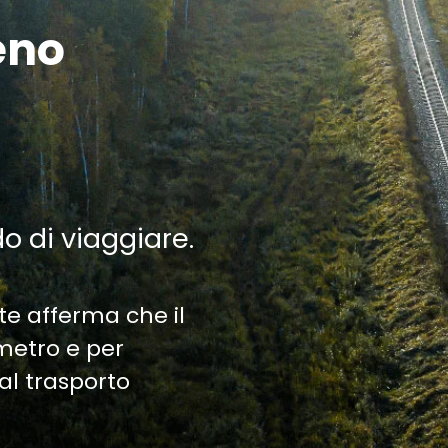
eno
do di viaggiare.
te afferma che il
ometro e per
al trasporto