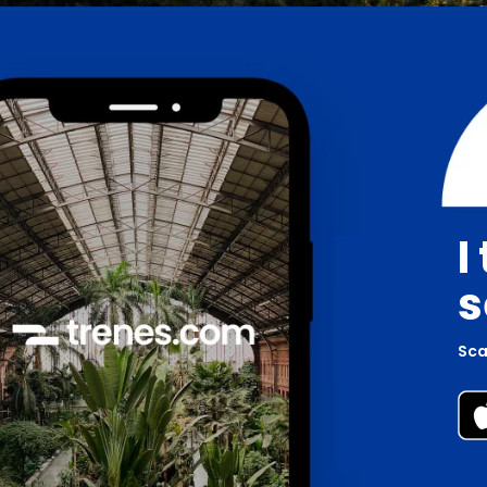
I
s
Scar