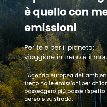
è quello con m
emissioni
Per te e per il pianeta:
viaggiare in treno è il mo
L'Agenzia europea dell'ambien
treno ha le emissioni per chil
passeggero più basse rispetto 
aereo e su strada.