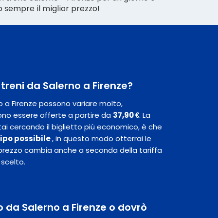
amo sempre il miglior prezzo!
i treni da Salerno a Firenze?
rno a Firenze possono variare molto,
no essere offerte a partire da
37,90 €
. La
ai cercando il biglietto più economico, è che
icipo possibile
, in questo modo otterrai le
 Il prezzo cambia anche a seconda della tariffa
 scelto.
o da Salerno a Firenze o dovrò