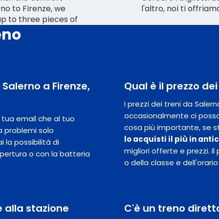
rno to Firenze, we
l'altro, noi ti offri
up to three pieces of
eno
a Salerno a Firenze,
Qual è il prezzo de
I prezzi dei treni da Sale
occasionalmente ci posso
la tua email che al tuo
cosa più importante, se st
a problemi solo
lo acquisti il ​​più in ant
 la possibilità di
migliori offerte e prezzi.
opertura o con la batteria
o della classe e dell'orario
alla stazione
C'è un treno dirett