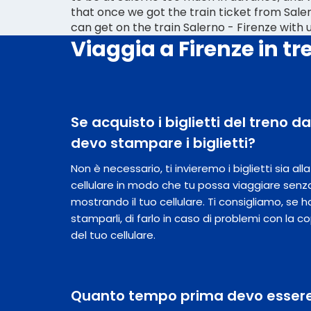
that once we got the train ticket from Sale
can get on the train Salerno - Firenze with 
Viaggia a Firenze in tr
Se acquisto i biglietti del treno d
devo stampare i biglietti?
Non è necessario, ti invieremo i biglietti sia al
cellulare in modo che tu possa viaggiare senz
mostrando il tuo cellulare. Ti consigliamo, se hai
stamparli, di farlo in caso di problemi con la c
del tuo cellulare.
Quanto tempo prima devo essere 