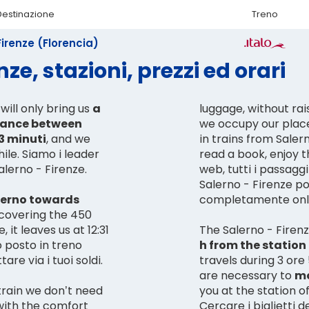
Destinazione
Treno
Firenze (Florencia)
ze, stazioni, prezzi ed orari
will only bring us
a
luggage, without rai
stance between
we occupy our place
53 minuti
, and we
in trains from Salern
le. Siamo i leader
read a book, enjoy th
alerno - Firenze.
web, tutti i passaggi
Salerno - Firenze po
lerno towards
completamente onl
 covering the 450
it leaves us at 12:31
The Salerno - Firenz
o posto in treno
h from the station
re via i tuoi soldi.
travels during 3 ore
are necessary to
mo
 train we don’t need
you at the station of
with the comfort
Cercare i biglietti 