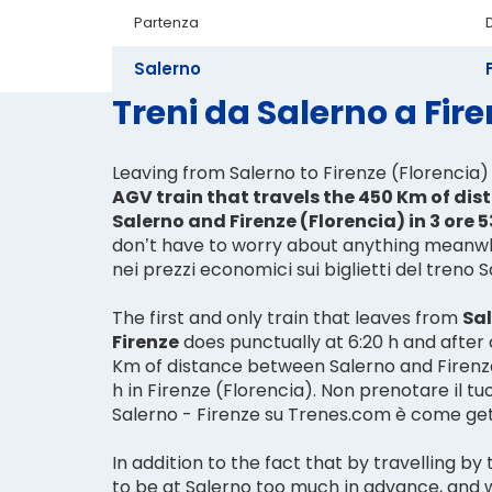
Partenza
Salerno
Treni da Salerno a Firen
Leaving from Salerno to Firenze (Florencia) 
AGV train that travels the 450 Km of di
Salerno and Firenze (Florencia) in 3 ore 
don’t have to worry about anything meanwhi
nei prezzi economici sui biglietti del treno S
The first and only train that leaves from
Sa
Firenze
does punctually at 6:20 h and after
Km of distance between Salerno and Firenze, 
h in Firenze (Florencia). Non prenotare il tu
Salerno - Firenze su Trenes.com è come getta
In addition to the fact that by travelling by
to be at Salerno too much in advance, and 