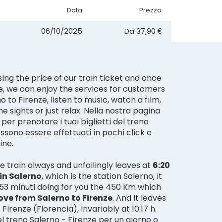
Data
Prezzo
06/10/2025
Da
37,90 €
sing the price of our train ticket and once
, we can enjoy the services for customers
o to Firenze, listen to music, watch a film,
e sights or just relax. Nella nostra pagina
 per prenotare i tuoi biglietti del treno
ssono essere effettuati in pochi click e
ine.
e train always and unfailingly leaves at
6:20
 in Salerno
, which is the station Salerno, it
 53 minuti doing for you the 450 Km which
ve from Salerno to Firenze
. And it leaves
 Firenze (Florencia), invariably at 10:17 h.
del treno Salerno - Firenze per un giorno o