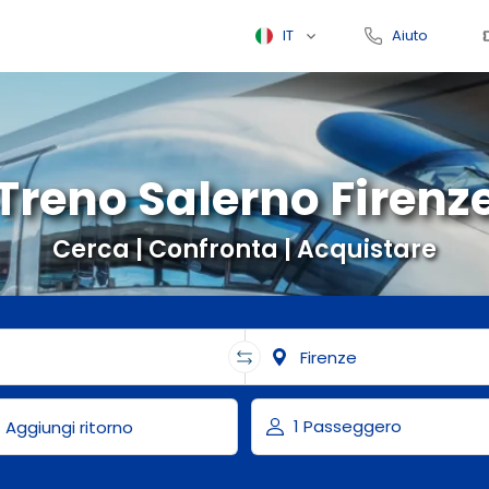
IT
Aiuto
Treno Salerno Firenz
Cerca | Confronta | Acquistare