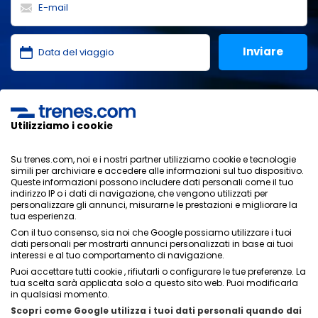
Ho letto e accetto le
politiche sulla privacy
,
protezione
dei dati
,
condizioni generali
di ONLINE TRAVEL SOLUTIONS.
Utilizziamo i cookie
Su trenes.com, noi e i nostri partner utilizziamo cookie e tecnologie
simili per archiviare e accedere alle informazioni sul tuo dispositivo.
Informativa sulla privacy
Queste informazioni possono includere dati personali come il tuo
Condizioni generali
indirizzo IP o i dati di navigazione, che vengono utilizzati per
Politica sui cookies
personalizzare gli annunci, misurarne le prestazioni e migliorare la
tua esperienza.
Politica di sicurezza
Con il tuo consenso, sia noi che Google possiamo utilizzare i tuoi
Avviso legale
dati personali per mostrarti annunci personalizzati in base ai tuoi
Contatti
interessi e al tuo comportamento di navigazione.
Puoi accettare tutti cookie , rifiutarli o configurare le tue preferenze. La
tua scelta sarà applicata solo a questo sito web. Puoi modificarla
in qualsiasi momento.
Scopri come Google utilizza i tuoi dati personali quando dai