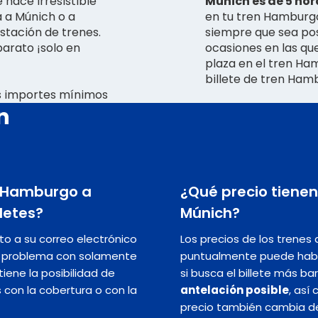
hace irresistible
Múnich es de 5 ho
a a Múnich o a
en tu tren Hamburgo
stación de trenes.
siempre que sea pos
arato ¡solo en
ocasiones en las qu
plaza en el tren H
billete de tren Ham
os importes mínimos
n
de Hamburgo a
¿Qué precio tiene
letes?
Múnich?
nto a su correo electrónico
Los precios de los trene
in problema con solamente
puntualmente puede hab
iene la posibilidad de
si busca el billete más ba
s con la cobertura o con la
antelación posible
, así
precio también cambia dep