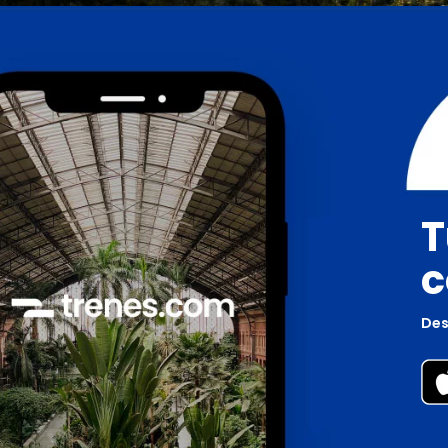
T
c
Des