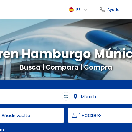
ES
Ayuda
ren Hamburgo Múni
Busca | Compara | Compra
om