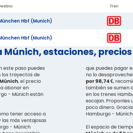
Destino
Tren
München Hbf (Munich)
München Hbf (Munich)
Múnich, estaciones, precios 
én este paso puedes
que puedes pagar en
 los trayectos de
no lo desaproveches
 Múnich
, el precio
por 98,74 €
, recomi
s a abonar en
también se sumen a 
rgo - Múnich están
en los trenes Hambu
escojan. Proponles 
poco dinero. Gracias
ómo tener acceso a
Hamburgo - Múnich p
y las más ventajosas
urgo - Múnich
El espacio de tiemp