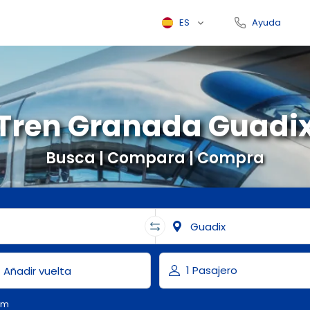
ES
Ayuda
Tren Granada Guadi
Busca | Compara | Compra
om