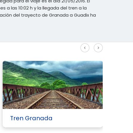
egida para el viaje es el día 21/05/2016. El
es a las 10:02 h y la llegada del tren a la
duración del trayecto de Granada a Guadix ha
Ver más rutas Alta Velocidad
Tren Granada
T