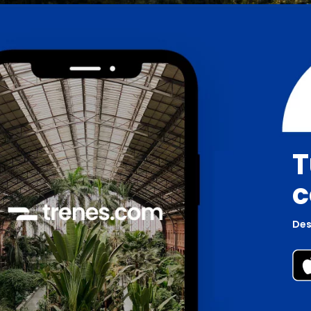
T
c
Des