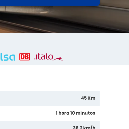
45 Km
1 hora 10 minutos
38.2 km/h