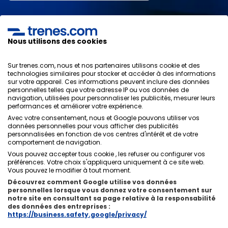
J'ai lu et j'accepte les
politiques de confidentialité
,
protection des données
,
conditions générales
de
ONLINE TRAVEL SOLUTIONS.
Nous utilisons des cookies
Sur trenes.com, nous et nos partenaires utilisons cookie et des
technologies similaires pour stocker et accéder à des informations
sur votre appareil. Ces informations peuvent inclure des données
Politique de confidentialité
personnelles telles que votre adresse IP ou vos données de
Conditions générales
navigation, utilisées pour personnaliser les publicités, mesurer leurs
Politique des Cookies
performances et améliorer votre expérience.
Politique de sécurité
Avec votre consentement, nous et Google pouvons utiliser vos
Avis légal
données personnelles pour vous afficher des publicités
personnalisées en fonction de vos centres d'intérêt et de votre
Contacts
comportement de navigation.
Vous pouvez accepter tous cookie , les refuser ou configurer vos
préférences. Votre choix s'appliquera uniquement à ce site web.
Vous pouvez le modifier à tout moment.
Découvrez comment Google utilise vos données
personnelles lorsque vous donnez votre consentement sur
Qui sommes-nous
ixigo
notre site en consultant sa page relative à la responsabilité
des données des entreprises :
Copyright © Trenes.com. Tous droits réservés.
https://business.safety.google/privacy/