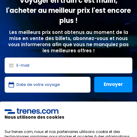
Voyager en train c'est malin,
l'acheter au meilleur prix l'est encore
plus !
Les meilleurs prix sont obtenus au moment de la
mise en vente des billets, abonnez-vous et nous
vous informerons afin que vous ne manquiez pas
les meilleures offres !
J'ai lu et j'accepte les
politiques de confidentialité
,
protection des données
,
conditions générales
de
ONLINE TRAVEL SOLUTIONS.
Nous utilisons des cookies
Sur trenes.com, nous et nos partenaires utilisons cookie et des
technologies similaires pour stocker et accéder à des informations