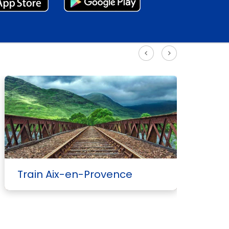
r plus d'itinéraires à grande vitesse
Train Aix-en-Provence
T