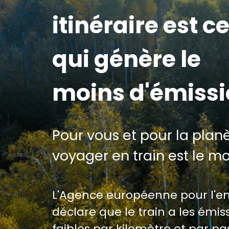
itinéraire est ce
qui génère le
moins d'émiss
Pour vous et pour la planè
voyager en train est le m
L'Agence européenne pour l'
déclare que le train a les émiss
faibles par kilomètre et par p