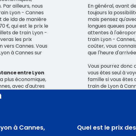
 Par ailleurs, nous
En général, avant d
train Lyon - Cannes
toujours la possibil
ajet de ida de manière
mais pensez qu'avec 
€, qui est le prix le
longues queues pour 
illets de train Lyon -
attentes à l'aéropor
eras les prix
train Lyon - Cannes
ain vers Cannes. Vous
coûter, vous connais
 Lyon à Cannes sur
que l'heure d'arrivée
Vous pourrez donc do
stance entre Lyon
vous êtes seul à voy
 la plus économique,
famille si vous ête
nnes, avec d'autres
train de Lyon à Cann
n
 Lyon à Cannes,
Quel est le prix de