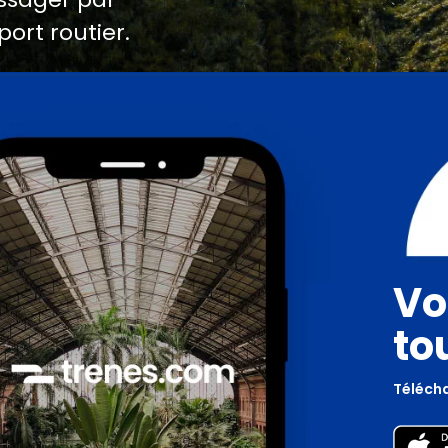
port routier.
Vo
to
Télécha