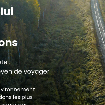
lui
ions
te :
oyen de voyager.
environnement
ions les plus
assager par