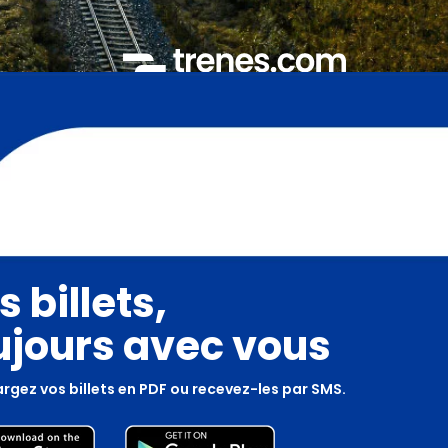
s billets,
ujours avec vous
rgez vos billets en PDF ou recevez-les par SMS.