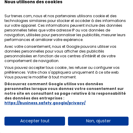
protection des données
,
conditions générales
de
Nous utilisons des cookies
ONLINE TRAVEL SOLUTIONS.
Sur trenes.com, nous et nos partenaires utilisons cookie et des
technologies similaires pour stocker et accéder à des informations
sur votre appareil. Ces informations peuvent inclure des données
personnelles telles que votre adresse IP ou vos données de
Politique de confidentialité
navigation, utilisées pour personnaliser les publicités, mesurer leurs
Conditions générales
performances et améliorer votre expérience.
Politique des Cookies
Avec votre consentement, nous et Google pouvons utiliser vos
Politique de sécurité
données personnelles pour vous afficher des publicités
personnalisées en fonction de vos centres d'intérêt et de votre
Avis légal
comportement de navigation.
Contacts
Vous pouvez accepter tous cookie , les refuser ou configurer vos
préférences. Votre choix s'appliquera uniquement à ce site web.
Vous pouvez le modifier à tout moment.
Découvrez comment Google utilise vos données
personnelles lorsque vous donnez votre consentement sur
notre site en consultant sa page relative à la responsabilité
Qui sommes-nous
ixigo
des données des entreprises :
https://business.safety.google/privacy/
Copyright © Trenes.com. Tous droits réservés.
Accepter tout
Non, ajuster