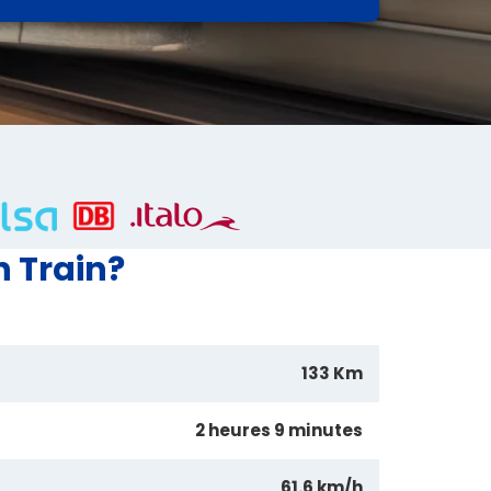
 Train?
133 Km
2 heures 9 minutes
61.6 km/h