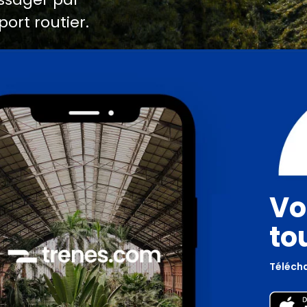
port routier.
Vo
to
Télécha