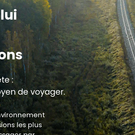
lui
ions
te :
oyen de voyager.
environnement
ions les plus
assager par