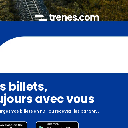
s billets,
ujours avec vous
rgez vos billets en PDF ou recevez-les par SMS.