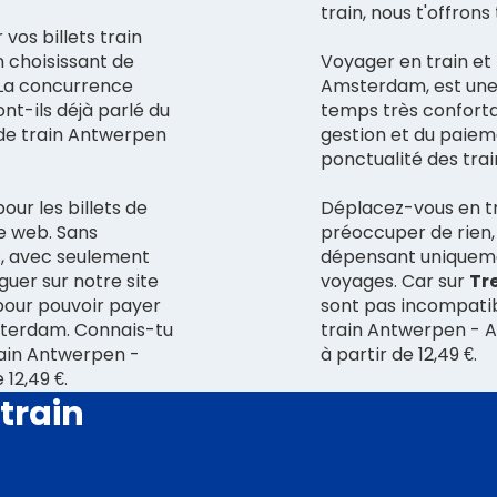
train, nous t'offron
 vos billets train
n choisissant de
Voyager en train et
 La concurrence
Amsterdam, est une 
ont-ils déjà parlé du
temps très confortab
s de train Antwerpen
gestion et du paieme
ponctualité des trai
our les billets de
Déplacez-vous en tr
e web. Sans
préoccuper de rien,
s, avec seulement
dépensant uniquemen
guer sur notre site
voyages. Car sur
Tr
pour pouvoir payer
sont pas incompatibl
sterdam. Connais-tu
train Antwerpen - A
train Antwerpen -
à partir de 12,49 €.
12,49 €.
train