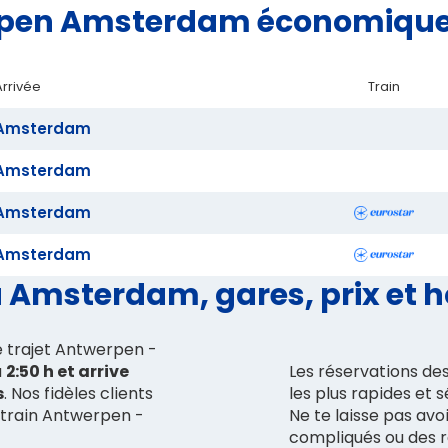
werpen Amsterdam économiqu
Arrivée
Train
Amsterdam
Amsterdam
Amsterdam
Amsterdam
 Amsterdam, gares, prix et h
le trajet Antwerpen -
à
2:50 h et arrive
Les réservations de
s
. Nos fidèles clients
les plus rapides et 
e train Antwerpen -
Ne te laisse pas av
compliqués ou des ré