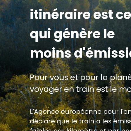
itinéraire est ce
qui génère le
moins d'émiss
Pour vous et pour la planè
voyager en train est le m
L'Agence européenne pour l'
déclare que le train a les émiss
faibles par kilomètre et par p