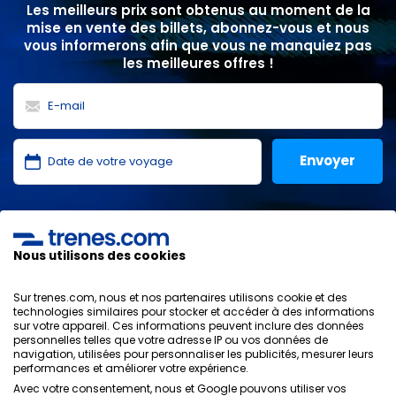
Les meilleurs prix sont obtenus au moment de la
mise en vente des billets, abonnez-vous et nous
vous informerons afin que vous ne manquiez pas
les meilleures offres !
J'ai lu et j'accepte les
politiques de confidentialité
,
protection des données
,
conditions générales
de
ONLINE TRAVEL SOLUTIONS.
Nous utilisons des cookies
Sur trenes.com, nous et nos partenaires utilisons cookie et des
technologies similaires pour stocker et accéder à des informations
sur votre appareil. Ces informations peuvent inclure des données
Politique de confidentialité
personnelles telles que votre adresse IP ou vos données de
Conditions générales
navigation, utilisées pour personnaliser les publicités, mesurer leurs
Politique des Cookies
performances et améliorer votre expérience.
Politique de sécurité
Avec votre consentement, nous et Google pouvons utiliser vos