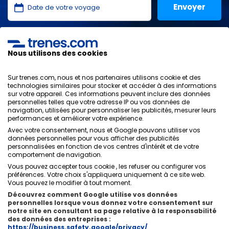
J'ai lu et j'accepte les
politiques de confidentialité
,
protection des données
,
conditions générales
de
Nous utilisons des cookies
ONLINE TRAVEL SOLUTIONS.
Sur trenes.com, nous et nos partenaires utilisons cookie et des
technologies similaires pour stocker et accéder à des informations
sur votre appareil. Ces informations peuvent inclure des données
personnelles telles que votre adresse IP ou vos données de
Politique de confidentialité
navigation, utilisées pour personnaliser les publicités, mesurer leurs
Conditions générales
performances et améliorer votre expérience.
Politique des Cookies
Avec votre consentement, nous et Google pouvons utiliser vos
Politique de sécurité
données personnelles pour vous afficher des publicités
personnalisées en fonction de vos centres d'intérêt et de votre
Avis légal
comportement de navigation.
Contacts
Vous pouvez accepter tous cookie , les refuser ou configurer vos
préférences. Votre choix s'appliquera uniquement à ce site web.
Vous pouvez le modifier à tout moment.
Découvrez comment Google utilise vos données
personnelles lorsque vous donnez votre consentement sur
notre site en consultant sa page relative à la responsabilité
Qui sommes-nous
ixigo
des données des entreprises :
https://business.safety.google/privacy/