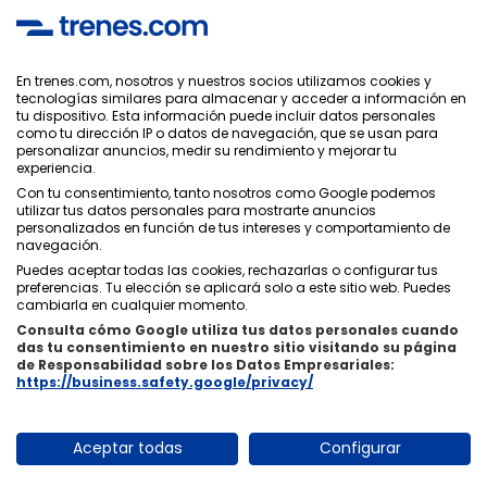
SOLUTIONS.
En trenes.com, nosotros y nuestros socios utilizamos cookies y
tecnologías similares para almacenar y acceder a información en
Política de Privacidad
tu dispositivo. Esta información puede incluir datos personales
Condiciones Generales
como tu dirección IP o datos de navegación, que se usan para
Política de Cookies
personalizar anuncios, medir su rendimiento y mejorar tu
experiencia.
Política de Seguridad
Aviso Legal
Con tu consentimiento, tanto nosotros como Google podemos
utilizar tus datos personales para mostrarte anuncios
Contacto
personalizados en función de tus intereses y comportamiento de
navegación.
Puedes aceptar todas las cookies, rechazarlas o configurar tus
preferencias. Tu elección se aplicará solo a este sitio web. Puedes
cambiarla en cualquier momento.
Consulta cómo Google utiliza tus datos personales cuando
Quiénes Somos
ixigo
das tu consentimiento en nuestro sitio visitando su página
de Responsabilidad sobre los Datos Empresariales:
Copyright © Trenes.com. Todos los derechos reservados.
https://business.safety.google/privacy/
Aceptar todas
Configurar