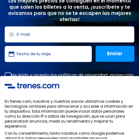
Los mejores precios se consiguen en el momento
que salen los billetes a la venta, ¡suscríbete y te
avisamos para que no se te escapen las mejores
ofertas!
He leído y acepto las
políticas de privacidad
,
protección
de datos
,
condiciones generales
de ONLINE TRAVEL
SOLUTIONS.
En trenes.com, nosotros y nuestros socios utilizamos cookies y
tecnologías similares para almacenar y acceder a información en
tu dispositivo. Esta información puede incluir datos personales
Política de Privacidad
como tu dirección IP o datos de navegación, que se usan para
Condiciones Generales
personalizar anuncios, medir su rendimiento y mejorar tu
Política de Cookies
experiencia.
Política de Seguridad
Con tu consentimiento, tanto nosotros como Google podemos
utilizar tus datos personales para mostrarte anuncios
Aviso Legal