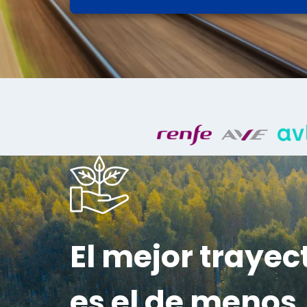
El mejor trayec
es el de menos