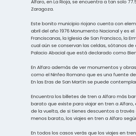
Alfaro, en La Rioja, se encuentra a tan solo 77
Zaragoza.
Este bonito municipio riojano cuenta con ele
abril del año 1976 Monumento Nacional y es e
Franciscanas, la Iglesia de San Francisco, la Er
cual aún se conservan las celdas, sótanos de c
Palacio Abacial que está declarado como Bien 
En Alfaro además de ver monumentos y obras ta
como el Ninfeo Romano que es una fuente del 
En las Eras de San Martín se puede contempla
Encuentra los billetes de tren a Alfaro más b
barato que existe para viajar en tren a Alfaro, 
de la vuelta, de si tienes descuentos a travé
menos barato, los viajes en tren a Alfaro segú
En todos los casos verás que los viajes en tre