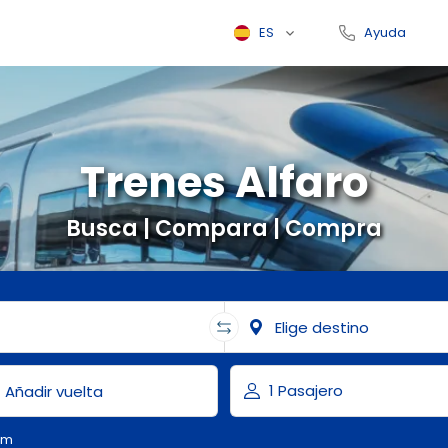
ES
Ayuda
Trenes Alfaro
Busca | Compara | Compra
om