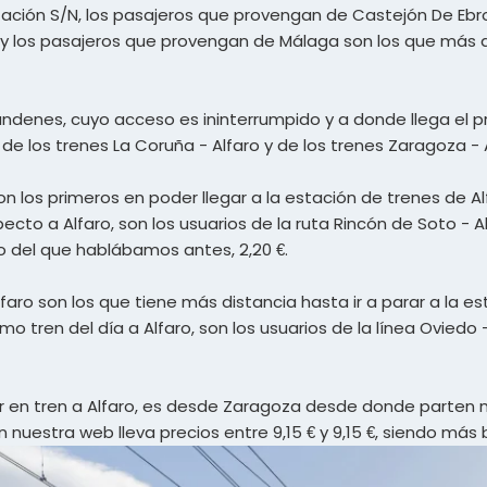
 Estación S/N, los pasajeros que provengan de Castejón De Eb
, y los pasajeros que provengan de Málaga son los que más 
ndenes, cuyo acceso es ininterrumpido y a donde llega el prim
s de los trenes La Coruña - Alfaro y de los trenes Zaragoza - 
son los primeros en poder llegar a la estación de trenes de A
cto a Alfaro, son los usuarios de la ruta Rincón de Soto - A
o del que hablábamos antes, 2,20 €.
Alfaro son los que tiene más distancia hasta ir a parar a la es
mo tren del día a Alfaro, son los usuarios de la línea Oviedo -
jar en tren a Alfaro, es desde Zaragoza desde donde parten
 nuestra web lleva precios entre 9,15 € y 9,15 €, siendo más b