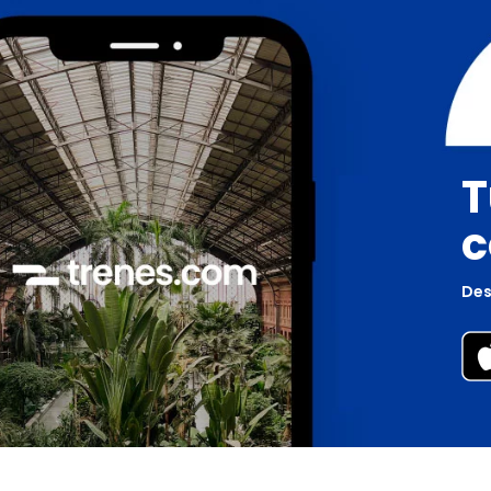
T
c
Des