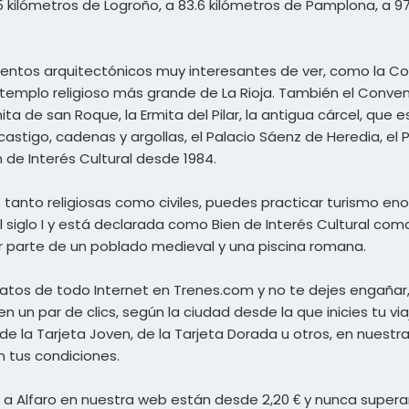
.5 kilómetros de Logroño, a 83.6 kilómetros de Pamplona, a 97
mentos arquitectónicos muy interesantes de ver, como la Co
l templo religioso más grande de La Rioja. También el Conv
mita de san Roque, la Ermita del Pilar, la antigua cárcel, que
astigo, cadenas y argollas, el Palacio Sáenz de Heredia, el P
de Interés Cultural desde 1984.
nto religiosas como civiles, puedes practicar turismo enol
siglo I y está declarada como Bien de Interés Cultural co
r parte de un poblado medieval y una piscina romana.
aratos de todo Internet en Trenes.com y no te dejes engaña
en un par de clics, según la ciudad desde la que inicies tu via
s de la Tarjeta Joven, de la Tarjeta Dorada u otros, en nue
n tus condiciones.
n a Alfaro en nuestra web están desde 2,20 € y nunca superan 