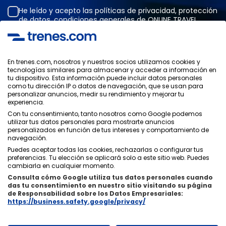
He leído y acepto las
políticas de privacidad
,
protección
de datos
,
condiciones generales
de ONLINE TRAVEL
SOLUTIONS.
En trenes.com, nosotros y nuestros socios utilizamos cookies y
tecnologías similares para almacenar y acceder a información en
Política de Privacidad
tu dispositivo. Esta información puede incluir datos personales
Condiciones Generales
como tu dirección IP o datos de navegación, que se usan para
Política de Cookies
personalizar anuncios, medir su rendimiento y mejorar tu
experiencia.
Política de Seguridad
Con tu consentimiento, tanto nosotros como Google podemos
Aviso Legal
utilizar tus datos personales para mostrarte anuncios
Contacto
personalizados en función de tus intereses y comportamiento de
navegación.
Puedes aceptar todas las cookies, rechazarlas o configurar tus
preferencias. Tu elección se aplicará solo a este sitio web. Puedes
cambiarla en cualquier momento.
Consulta cómo Google utiliza tus datos personales cuando
Quiénes Somos
ixigo
das tu consentimiento en nuestro sitio visitando su página
de Responsabilidad sobre los Datos Empresariales:
Copyright © Trenes.com. Todos los derechos reservados.
https://business.safety.google/privacy/