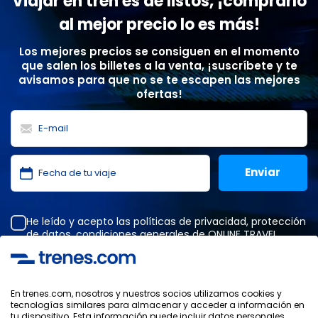
Viajar en tren es de listos, ¡comprarlo
al mejor precio lo es más!
Los mejores precios se consiguen en el momento
que salen los billetes a la venta, ¡suscríbete y te
avisamos para que no se te escapen las mejores
ofertas!
He leído y acepto las
políticas de privacidad
,
protección
de datos
,
condiciones generales
de ONLINE TRAVEL
SOLUTIONS.
En trenes.com, nosotros y nuestros socios utilizamos cookies y
tecnologías similares para almacenar y acceder a información en
Política de Privacidad
tu dispositivo. Esta información puede incluir datos personales