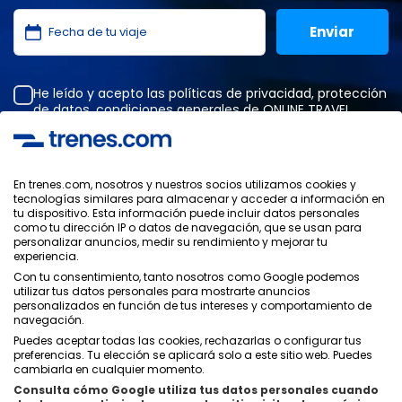
He leído y acepto las
políticas de privacidad
,
protección
de datos
,
condiciones generales
de ONLINE TRAVEL
SOLUTIONS.
En trenes.com, nosotros y nuestros socios utilizamos cookies y
tecnologías similares para almacenar y acceder a información en
Política de Privacidad
tu dispositivo. Esta información puede incluir datos personales
Condiciones Generales
como tu dirección IP o datos de navegación, que se usan para
Política de Cookies
personalizar anuncios, medir su rendimiento y mejorar tu
experiencia.
Política de Seguridad
Con tu consentimiento, tanto nosotros como Google podemos
Aviso Legal
utilizar tus datos personales para mostrarte anuncios
Contacto
personalizados en función de tus intereses y comportamiento de
navegación.
Puedes aceptar todas las cookies, rechazarlas o configurar tus
preferencias. Tu elección se aplicará solo a este sitio web. Puedes
cambiarla en cualquier momento.
Consulta cómo Google utiliza tus datos personales cuando
Quiénes Somos
ixigo