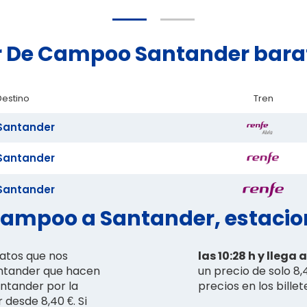
lar De Campoo Santander bara
Destino
Tren
Santander
Santander
Santander
Campoo a Santander, estacion
ratos que nos
las 10:28 h y llega 
antander que hacen
un precio de solo 8,
antander por la
precios en los bill
 desde 8,40 €. Si