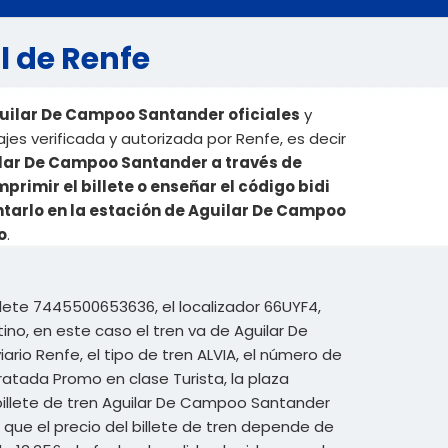
l de Renfe
guilar De Campoo Santander oficiales
y
es verificada y autorizada por Renfe, es decir
ilar De Campoo Santander a través de
rimir el billete o enseñar el código bidi
entarlo en la estación de Aguilar De Campoo
o
.
llete 7445500653636, el localizador 66UYF4,
no, en este caso el tren va de Aguilar De
rio Renfe, el tipo de tren ALVIA, el número de
tratada Promo en clase Turista, la plaza
e billete de tren Aguilar De Campoo Santander
que el precio del billete de tren depende de