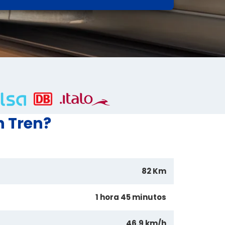
n Tren?
82 Km
1 hora 45 minutos
46.9 km/h