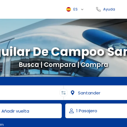
ES
Ayuda
guilar De Campoo Sa
Busca | Compara | Compra
om