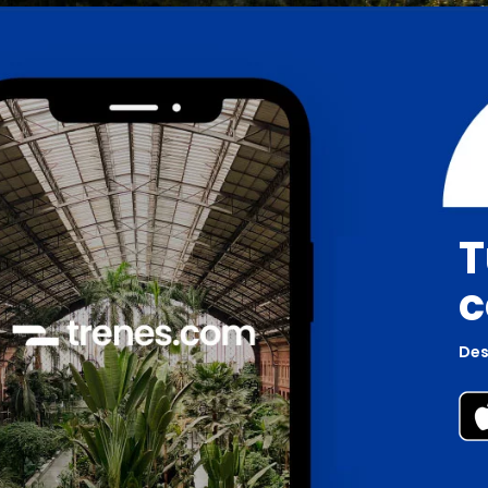
T
c
Des