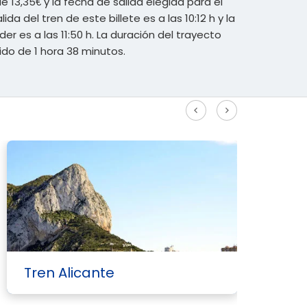
de 13,35€ y la fecha de salida elegida para el
lida del tren de este billete es a las 10:12 h y la
er es a las 11:50 h. La duración del trayecto
do de 1 hora 38 minutos.
Ver más rutas Alta Velocidad
Tren Alicante
T