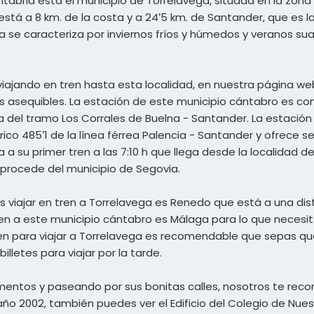
bria está el municipio de Torrelavega, situada en la zona no
tá a 8 km. de la costa y a 24’5 km. de Santander, que es la
a se caracteriza por inviernos fríos y húmedos y veranos sua
ajando en tren hasta esta localidad, en nuestra página web
os asequibles. La estación de este municipio cántabro es c
 del tramo Los Corrales de Buelna - Santander. La estación
ico 485’1 de la línea férrea Palencia - Santander y ofrece se
a a su primer tren a las 7:10 h que llega desde la localidad 
y procede del municipio de Segovia.
 viajar en tren a Torrelavega es Renedo que está a una dis
en a este municipio cántabro es Málaga para lo que necesit
en para viajar a Torrelavega es recomendable que sepas que l
letes para viajar por la tarde.
mentos y paseando por sus bonitas calles, nosotros te re
año 2002, también puedes ver el Edificio del Colegio de Nue