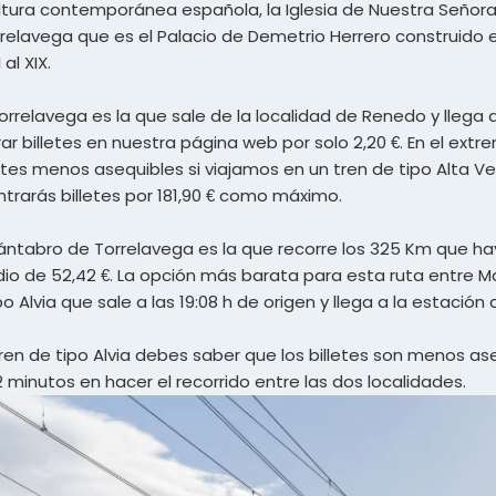
ltura contemporánea española, la Iglesia de Nuestra Señora d
rrelavega que es el Palacio de Demetrio Herrero construido
al XIX.
rrelavega es la que sale de la localidad de Renedo y llega a 
r billetes en nuestra página web por solo 2,20 €. En el ext
tes menos asequibles si viajamos en un tren de tipo Alta Vel
ntrarás billetes por 181,90 € como máximo.
cántabro de Torrelavega es la que recorre los 325 Km que ha
medio de 52,42 €. La opción más barata para esta ruta entre
po Alvia que sale a las 19:08 h de origen y llega a la estación
tren de tipo Alvia debes saber que los billetes son menos a
 minutos en hacer el recorrido entre las dos localidades.