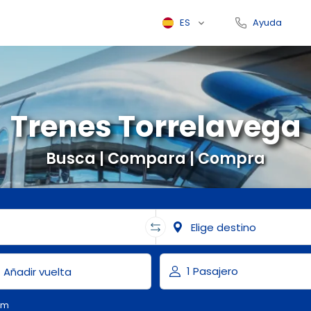
ES
Ayuda
Trenes Torrelavega
Busca | Compara | Compra
om