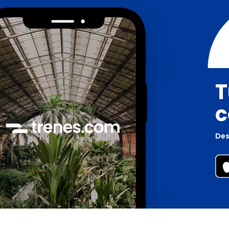
T
c
Des