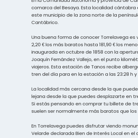
En la Comunidad Autónoma y provincia de Canta
comarca del Besaya. Esta localidad cántabra es
este municipio de la zona norte de la penínsul
Cantábrico.
Una buena forma de conocer Torrelavega es vi
2,20 € los más baratos hasta 181,90 € los men
inaugurada en octubre de 1858 con la apertura
Joaquín Fernández Vallejo, en el punto kilométr
viajeros. Esta estación de Tanos recibe alberg
tren del día para en la estación a las 23:28 h 
La localidad más cercana desde la que puedes
lejana desde la que puedes desplazarte en tr
Si estás pensando en comprar tu billete de tr
suelen ser normalmente más baratos que los bil
En Torrelavega puedes disfrutar viendo monu
Velarde declarada Bien de Interés Local en el 