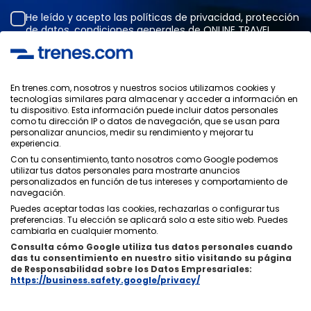
He leído y acepto las
políticas de privacidad
,
protección
de datos
,
condiciones generales
de ONLINE TRAVEL
SOLUTIONS.
En trenes.com, nosotros y nuestros socios utilizamos cookies y
tecnologías similares para almacenar y acceder a información en
Política de Privacidad
tu dispositivo. Esta información puede incluir datos personales
Condiciones Generales
como tu dirección IP o datos de navegación, que se usan para
Política de Cookies
personalizar anuncios, medir su rendimiento y mejorar tu
experiencia.
Política de Seguridad
Con tu consentimiento, tanto nosotros como Google podemos
Aviso Legal
utilizar tus datos personales para mostrarte anuncios
Contacto
personalizados en función de tus intereses y comportamiento de
navegación.
Puedes aceptar todas las cookies, rechazarlas o configurar tus
preferencias. Tu elección se aplicará solo a este sitio web. Puedes
cambiarla en cualquier momento.
Consulta cómo Google utiliza tus datos personales cuando
Quiénes Somos
ixigo
das tu consentimiento en nuestro sitio visitando su página
de Responsabilidad sobre los Datos Empresariales:
Copyright © Trenes.com. Todos los derechos reservados.
https://business.safety.google/privacy/