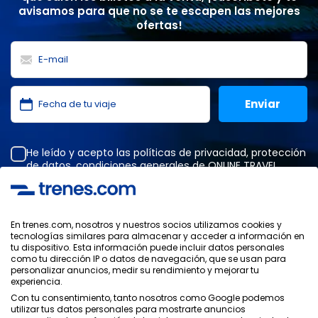
avisamos para que no se te escapen las mejores
ofertas!
He leído y acepto las
políticas de privacidad
,
protección
de datos
,
condiciones generales
de ONLINE TRAVEL
SOLUTIONS.
En trenes.com, nosotros y nuestros socios utilizamos cookies y
tecnologías similares para almacenar y acceder a información en
Política de Privacidad
tu dispositivo. Esta información puede incluir datos personales
Condiciones Generales
como tu dirección IP o datos de navegación, que se usan para
Política de Cookies
personalizar anuncios, medir su rendimiento y mejorar tu
experiencia.
Política de Seguridad
Con tu consentimiento, tanto nosotros como Google podemos
Aviso Legal
utilizar tus datos personales para mostrarte anuncios
Contacto