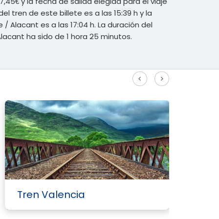
7,45€ y la fecha de salida elegida para el viaje
del tren de este billete es a las 15:39 h y la
 / Alacant es a las 17:04 h. La duración del
Alacant ha sido de 1 hora 25 minutos.
Ver más rutas Alta Velocidad
Tren Valencia
T