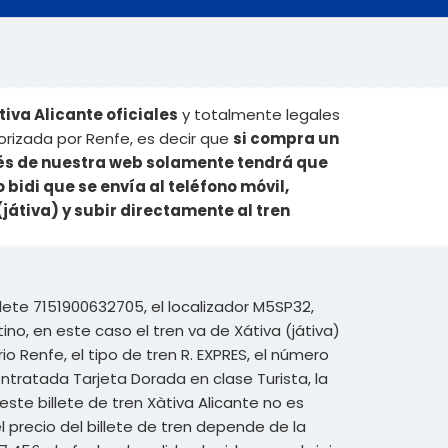
iva Alicante oficiales
y totalmente legales
orizada por Renfe, es decir que
si compra un
avés de nuestra web solamente tendrá que
o bidi que se envía al teléfono móvil,
(játiva) y subir directamente al tren
lete 7151900632705, el localizador M5SP32,
no, en este caso el tren va de Xátiva (játiva)
rio Renfe, el tipo de tren R. EXPRES, el número
ontratada Tarjeta Dorada en clase Turista, la
 este billete de tren Xàtiva Alicante no es
precio del billete de tren depende de la