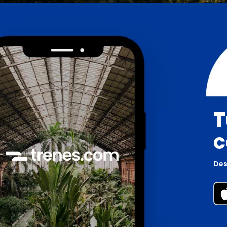
T
c
Des