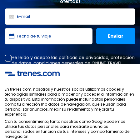
ofertas!
He leído y acepto las
políticas de privacidad
,
protección
de datos
,
condiciones generales
de ONLINE TRAVEL
SOLUTIONS.
En trenes.com, nosotros y nuestros socios utilizamos cookies y
tecnologías similares para almacenar y acceder a información en
Política de Privacidad
tu dispositivo. Esta información puede incluir datos personales
Condiciones Generales
como tu dirección IP o datos de navegación, que se usan para
Política de Cookies
personalizar anuncios, medir su rendimiento y mejorar tu
experiencia.
Política de Seguridad
Con tu consentimiento, tanto nosotros como Google podemos
Aviso Legal
utilizar tus datos personales para mostrarte anuncios
Contacto
personalizados en función de tus intereses y comportamiento de
navegación.