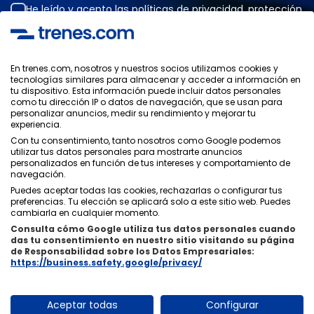
He leído y acepto las
políticas de privacidad
,
protección
de datos
,
condiciones generales
de ONLINE TRAVEL
SOLUTIONS.
En trenes.com, nosotros y nuestros socios utilizamos cookies y
tecnologías similares para almacenar y acceder a información en
tu dispositivo. Esta información puede incluir datos personales
Política de Privacidad
como tu dirección IP o datos de navegación, que se usan para
Condiciones Generales
personalizar anuncios, medir su rendimiento y mejorar tu
Política de Cookies
experiencia.
Política de Seguridad
Con tu consentimiento, tanto nosotros como Google podemos
utilizar tus datos personales para mostrarte anuncios
Aviso Legal
personalizados en función de tus intereses y comportamiento de
Contacto
navegación.
Puedes aceptar todas las cookies, rechazarlas o configurar tus
preferencias. Tu elección se aplicará solo a este sitio web. Puedes
cambiarla en cualquier momento.
Consulta cómo Google utiliza tus datos personales cuando
das tu consentimiento en nuestro sitio visitando su página
Quiénes Somos
ixigo
de Responsabilidad sobre los Datos Empresariales:
https://business.safety.google/privacy/
Copyright © Trenes.com. Todos los derechos reservados.
Aceptar todas
Configurar