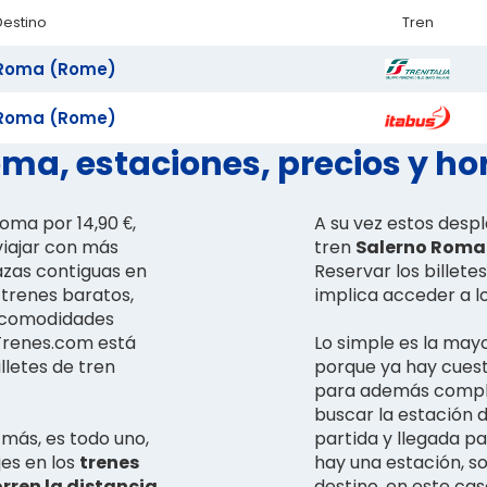
Destino
Tren
Roma (Rome)
Roma (Rome)
ma, estaciones, precios y ho
Roma por 14,90 €,
A su vez estos desp
viajar con más
tren
Salerno Roma 
azas contiguas en
Reservar los billet
 trenes baratos,
implica acceder a l
y comodidades
 Trenes.com está
Lo simple es la may
lletes de tren
porque ya hay cues
para además complic
buscar la estación 
más, es todo uno,
partida y llegada pa
jes en los
trenes
hay una estación, s
orren la distancia
destino, en este ca