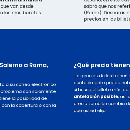
s que van desde
sabrá que nos refer
on los más baratos
(Rome). Desearás má
precios en los bille
e Salerno a Roma,
¿Qué precio tienen
Los precios de los trene
puntualmente puede hab
nto a su correo electrónico
si busca el billete más ba
in problema con solamente
antelación posible
, así
iene la posibilidad de
precio también cambia dep
s con la cobertura o con la
que usted elija.