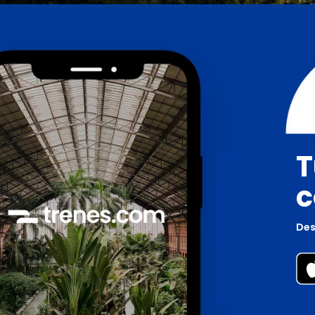
T
c
Des