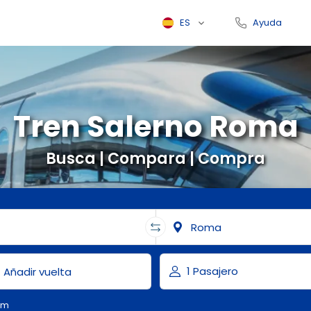
ES
Ayuda
Tren Salerno Roma
Busca | Compara | Compra
om