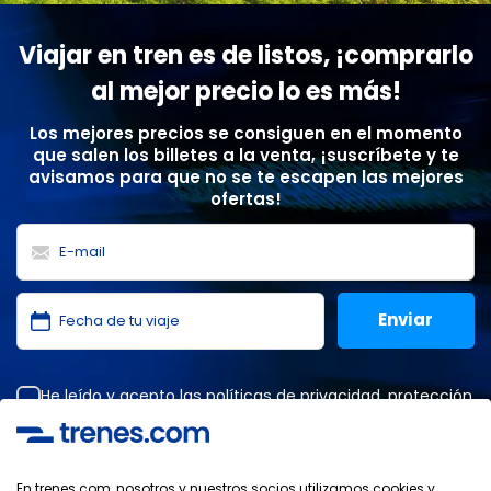
Viajar en tren es de listos, ¡comprarlo
al mejor precio lo es más!
Los mejores precios se consiguen en el momento
que salen los billetes a la venta, ¡suscríbete y te
avisamos para que no se te escapen las mejores
ofertas!
He leído y acepto las
políticas de privacidad
,
protección
de datos
,
condiciones generales
de ONLINE TRAVEL
SOLUTIONS.
En trenes.com, nosotros y nuestros socios utilizamos cookies y