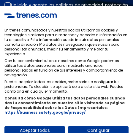
He leído y acepto las
políticas de privacidad
,
protección
de datos
,
condiciones generales
de ONLINE TRAVEL
SOLUTIONS.
En trenes.com, nosotros y nuestros socios utilizamos cookies y
tecnologías similares para almacenar y acceder a información en
tu dispositivo. Esta información puede incluir datos personales
Política de Privacidad
como tu dirección IP o datos de navegación, que se usan para
Condiciones Generales
personalizar anuncios, medir su rendimiento y mejorar tu
Política de Cookies
experiencia.
Política de Seguridad
Con tu consentimiento, tanto nosotros como Google podemos
utilizar tus datos personales para mostrarte anuncios
Aviso Legal
personalizados en función de tus intereses y comportamiento de
Contacto
navegación.
Puedes aceptar todas las cookies, rechazarlas o configurar tus
preferencias. Tu elección se aplicará solo a este sitio web. Puedes
cambiarla en cualquier momento.
Consulta cómo Google utiliza tus datos personales cuando
das tu consentimiento en nuestro sitio visitando su página
Quiénes Somos
ixigo
de Responsabilidad sobre los Datos Empresariales:
https://business.safety.google/privacy/
Copyright © Trenes.com. Todos los derechos reservados.
Aceptar todas
Configurar