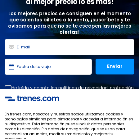
al mejor precio lo es más!
Los mejores precios se consiguen en el momento
que salen los billetes a la venta, ¡suscríbete y te
avisamos para que no se te escapen las mejores
ofertas!
He leído y acepto las
políticas de privacidad
,
protección
de datos
,
condiciones generales
de ONLINE TRAVEL
SOLUTIONS.
En trenes.com, nosotros y nuestros socios utilizamos cookies y
tecnologías similares para almacenar y acceder a información en
tu dispositivo. Esta información puede incluir datos personales
Política de Privacidad
como tu dirección IP o datos de navegación, que se usan para
Condiciones Generales
personalizar anuncios, medir su rendimiento y mejorar tu
Política de Cookies
experiencia.