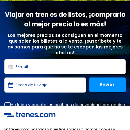
Viajar en tren es de listos, ¡comprarlo
al mejor precio lo es más!
Los mejores precios se consiguen en el momento
que salen los billetes a la venta, ¡suscríbete y te
avisamos para que no se te escapen las mejores
ofertas!
He leído y acepto las
políticas de privacidad
,
protección
de datos
,
condiciones generales
de ONLINE TRAVEL
SOLUTIONS.
En trenes.com, nosotros y nuestros socios utilizamos cookies y