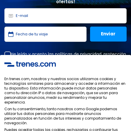
ofertas!
He leído y acepto las
políticas de privacidad
,
protección
de datos
,
condiciones generales
de ONLINE TRAVEL
SOLUTIONS.
En trenes.com, nosotros y nuestros socios utilizamos cookies y
tecnologías similares para almacenar y acceder a información en
tu dispositivo. Esta información puede incluir datos personales
Política de Privacidad
como tu dirección IP o datos de navegación, que se usan para
Condiciones Generales
personalizar anuncios, medir su rendimiento y mejorar tu
Política de Cookies
experiencia.
Política de Seguridad
Con tu consentimiento, tanto nosotros como Google podemos
utilizar tus datos personales para mostrarte anuncios
Aviso Legal
personalizados en función de tus intereses y comportamiento de
Contacto
navegación.
Puedes aceptar todas las cookies, rechazarlas o configurar tus