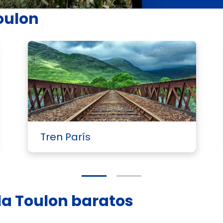
oulon
Tren París
lla Toulon baratos