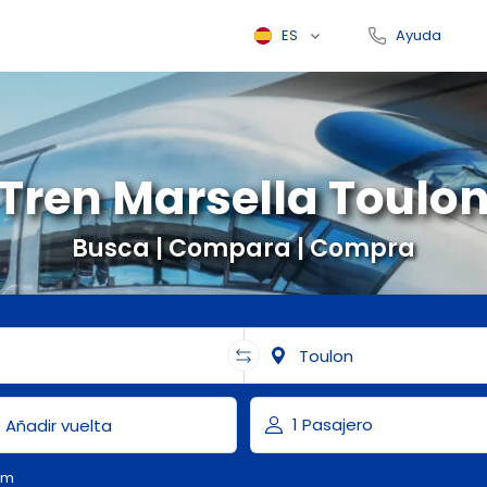
ES
Ayuda
Tren Marsella Toulo
Busca | Compara | Compra
om