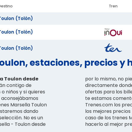
Destino
Tren
Toulon (Tolón)
Toulon (Tolón)
Toulon (Tolón)
oulon, estaciones, precios y 
ia Toulon desde
por lo mismo, no pie
rán contigo de
directamente donde
 o niños y si quieres
ofertas para los bil
 te aconsejábamos
te estamos comenta
renes Marsella Toulon
Trenes.com los pre
e estaremos dando
los mejores precios 
selección. No es un
caso de los trenes Ma
sella - Toulon desde
hacerlo al mejor prec