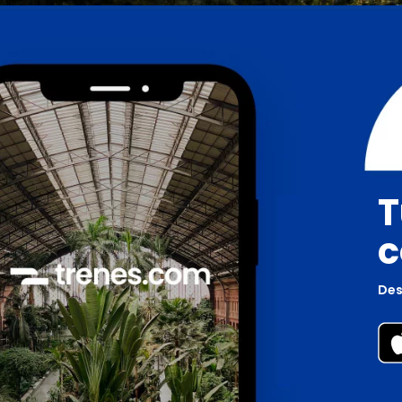
T
c
Des