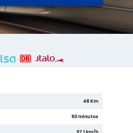
48 Km
50 minutos
57.1 km/h