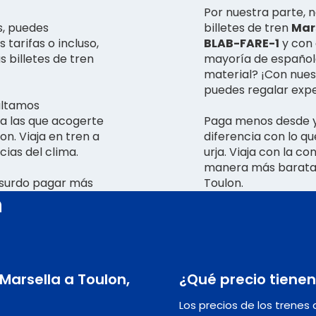
Por nuestra parte, 
s, puedes
billetes de tren
Mars
tarifas o incluso,
BLAB-FARE-1
y con 
 billetes de tren
mayoría de españole
material? ¡Con nuest
puedes regalar expe
ultamos
 a las que acogerte
Paga menos desde ya
on. Viaja en tren a
diferencia con lo q
ias del clima.
urja. Viaja con la c
manera más barata, 
bsurdo pagar más
Toulon.
n
 Marsella a Toulon,
¿Qué precio tienen
Los precios de los trenes