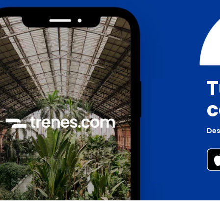
T
c
Des