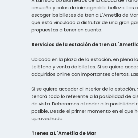
A tan solo 55 kilómetros de la ciudad de Tarr
ensueño y calas de inimaginable belleza. Las 
escoger los billetes de tren a L´Ametlla de Ma
que está vinculado a disfrutar de una gran ga
propuestas a tener en cuenta.
Servicios de la estación de tren a L´Ametll
Ubicada en la plaza de la estación, en plena 
teléfono y venta de billetes. Si se quiere acc
adquiridos online con importantes ofertas. L
Si se quiere acceder al interior de la estación,
tendrá todo lo referente a la posibilidad de
de vista. Deberemos atender a la posibilidad
posible. Desde el primer momento en el que 
aprovechado.
Trenes a L´Ametlla de Mar