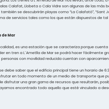
agona. Los trenes a L´Ametlla de Mar nos llevan, ante todo, 
calas Calafat, Llobeta o Cala Vidre son algunas de las más b
r también se descubrirán playas como “La Calafató”, “Sant Jor
ma de servicios tales como los que están dispuestos de tal
a de Mar
localidad, es una estación que se caracteriza porque cuenta
eder en tren a L´Ametlla de Mar se podrá hacer fácilmente gra
as personas con movilidad reducida cuentan con aparcamien
 se debe saber que el edificio principal tiene un horario de 6
 disfrutar en todo momento de un medio de transporte que p
 de disfrutar una gran gama de recursos que resultarán, pos
hayamos encontrado todo aquello que esté vinculado a de