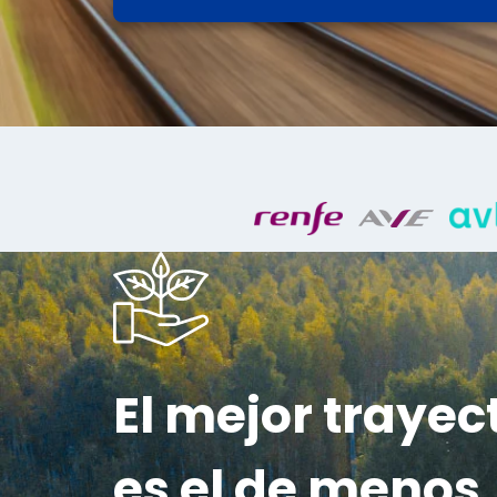
El mejor trayec
es el de menos