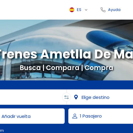
ES
Ayuda
Trenes Ametlla De Ma
Busca | Compara | Compra
om