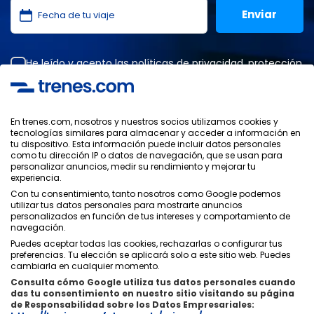
He leído y acepto las
políticas de privacidad
,
protección
de datos
,
condiciones generales
de ONLINE TRAVEL
SOLUTIONS.
En trenes.com, nosotros y nuestros socios utilizamos cookies y
tecnologías similares para almacenar y acceder a información en
tu dispositivo. Esta información puede incluir datos personales
Política de Privacidad
como tu dirección IP o datos de navegación, que se usan para
Condiciones Generales
personalizar anuncios, medir su rendimiento y mejorar tu
Política de Cookies
experiencia.
Política de Seguridad
Con tu consentimiento, tanto nosotros como Google podemos
utilizar tus datos personales para mostrarte anuncios
Aviso Legal
personalizados en función de tus intereses y comportamiento de
Contacto
navegación.
Puedes aceptar todas las cookies, rechazarlas o configurar tus
preferencias. Tu elección se aplicará solo a este sitio web. Puedes
cambiarla en cualquier momento.
Consulta cómo Google utiliza tus datos personales cuando
das tu consentimiento en nuestro sitio visitando su página
Quiénes Somos
ixigo
de Responsabilidad sobre los Datos Empresariales: