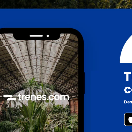
T
c
Des