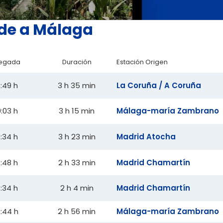
 de a Málaga
legada
Duración
Estación Origen
:49 h
3 h 35 min
La Coruña / A Coruña
:03 h
3 h 15 min
Málaga-maría Zambrano
:34 h
3 h 23 min
Madrid Atocha
:48 h
2 h 33 min
Madrid Chamartín
:34 h
2 h 4 min
Madrid Chamartín
:44 h
2 h 56 min
Málaga-maría Zambrano