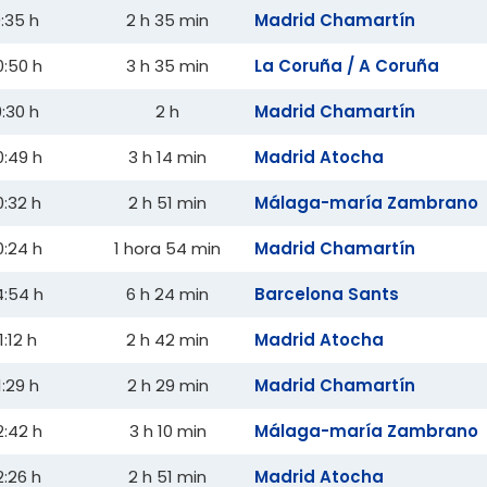
:35 h
2 h 35 min
Madrid Chamartín
0:50 h
3 h 35 min
La Coruña / A Coruña
:30 h
2 h
Madrid Chamartín
0:49 h
3 h 14 min
Madrid Atocha
0:32 h
2 h 51 min
Málaga-maría Zambrano
0:24 h
1 hora 54 min
Madrid Chamartín
4:54 h
6 h 24 min
Barcelona Sants
1:12 h
2 h 42 min
Madrid Atocha
1:29 h
2 h 29 min
Madrid Chamartín
2:42 h
3 h 10 min
Málaga-maría Zambrano
2:26 h
2 h 51 min
Madrid Atocha