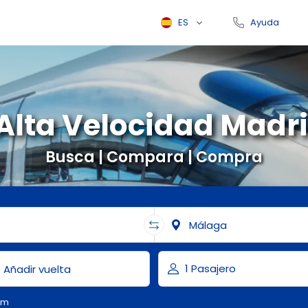
ES
Ayuda
 Alta Velocidad Madr
Busca | Compara | Compra
om