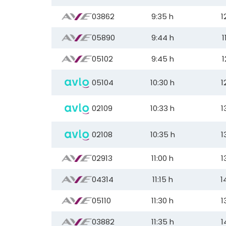
03862
9:35 h
1
05890
9:44 h
1
05102
9:45 h
1
05104
10:30 h
1
02109
10:33 h
1
02108
10:35 h
1
02913
11:00 h
1
04314
11:15 h
1
05110
11:30 h
1
03882
11:35 h
1