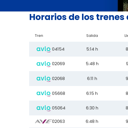
Horarios de los trenes
Tren
Salida
L
04154
5:14 h
8
02069
5:48 h
9
02068
6:11 h
9
05668
6:15 h
8
05064
6:30 h
8
02063
6:48 h
9